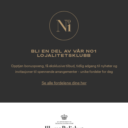
BLI EN DEL AV VÅR NO1
LOJALITETSKLUBB
Opptjen bonuspoeng, få eksklusive tilbud, tidlig adgang til nyheter og
invitasjoner til spennende arrangementer - unike fordeler for deg
Se alle fordelene dine her