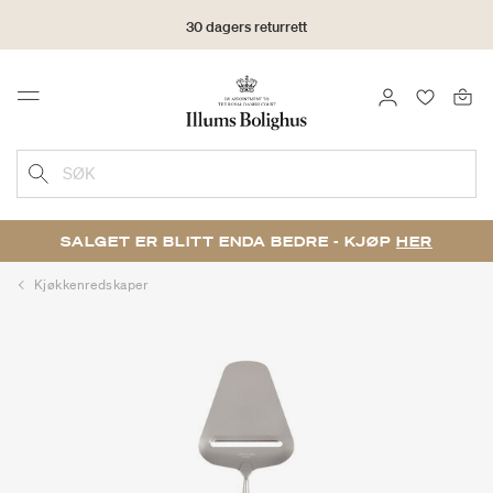
30 dagers returrett
LOGG INN
FAVORIT
Menu
SØK
SALGET ER BLITT ENDA BEDRE - KJØP
HER
Kjøkkenredskaper