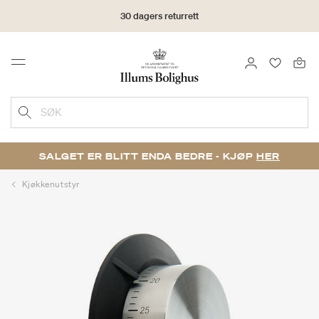
30 dagers returrett
LOGG INN
FAVORIT
Menu
SØK
SALGET ER BLITT ENDA BEDRE - KJØP
HER
Kjøkkenutstyr