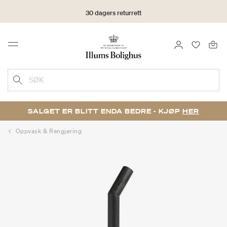
30 dagers returrett
LOGG INN
FAVORIT
Menu
SØK
SALGET ER BLITT ENDA BEDRE - KJØP
HER
Oppvask & Rengjøring