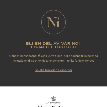
BLI EN DEL AV VÅR NO1
LOJALITETSKLUBB
Opptjen bonuspoeng, få eksklusive tilbud, tidlig adgang til nyheter og
invitasjoner til spennende arrangementer - unike fordeler for deg
Se alle fordelene dine her