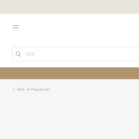
Menu
SØK
Salt- & Peppersett