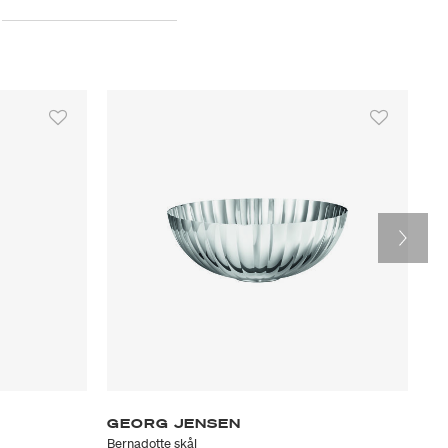
GEORG JENSEN
G
Bernadotte skål
Ber