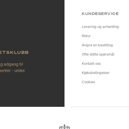
KUNDESERVICE
Levering og avhenting
Retur
Angre en bestilling
TETSKLUBB
Ofte stillte spørsmål
ig adgang til
Kontakt oss
enter - unike
Kjøbsbetingelser
Cookies