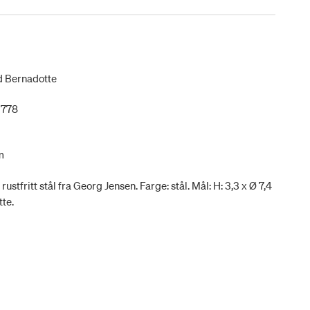
d Bernadotte
1778
m
ustfritt stål fra Georg Jensen. Farge: stål. Mål: H: 3,3 x Ø 7,4
te.