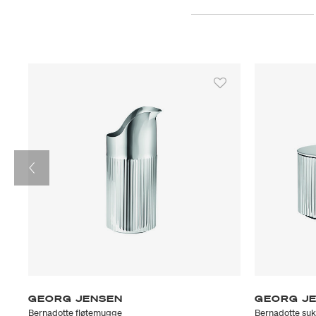
GEORG JENSEN
GEORG J
Bernadotte fløtemugge
Bernadotte suk