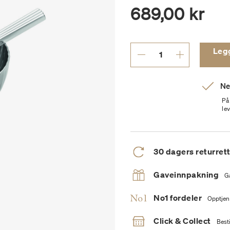
689,00 kr
Legg 
Ne
På
le
30 dagers returret
Gaveinnpakning
G
No1 fordeler
Opptjen
Click & Collect
Besti