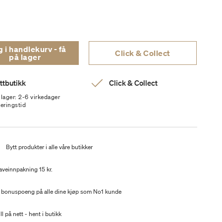
i handlekurv - få
Click & Collect
på lager
ttbutikk
Click & Collect
 lager: 2-6 virkedager
veringstid
t
Bytt produkter i alle våre butikker
aveinnpakning 15 kr.
 bonuspoeng på alle dine kjøp som No1 kunde
ll på nett - hent i butikk