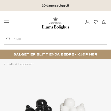
30 dagers returrett
LOGG INN
FAVORIT
Menu
SØK
SALGET ER BLITT ENDA BEDRE - KJØP
HER
Salt- & Peppersett