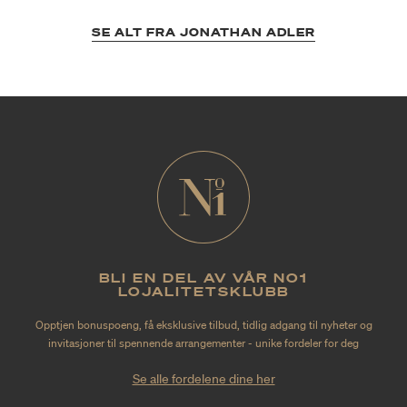
SE ALT FRA JONATHAN ADLER
BLI EN DEL AV VÅR NO1
LOJALITETSKLUBB
Opptjen bonuspoeng, få eksklusive tilbud, tidlig adgang til nyheter og
invitasjoner til spennende arrangementer - unike fordeler for deg
Se alle fordelene dine her