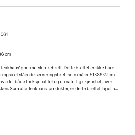
1061
 36 cm
 Teakhaus' gourmetskjærebrett. Dette brettet er ikke bare
en også et slående serveringsbrett som måler 51x36x2 cm.
byr det både funksjonalitet og en naturlig skjønnhet, hvert
jøkken. Som alle Teakhaus' produkter, er dette brettet laget av
teaktre, et materiale kjent for sin imponerende vannmotstand
 som sikrer langvarig holdbarhet og enkelt vedlikehold. Hvert
med sitt eget naturlige mønster og fargetoner som fremhever
 treverket. Mens ingen to brett er nøyaktig like, er hver og en
gasjement for kvalitet og enhet i design.