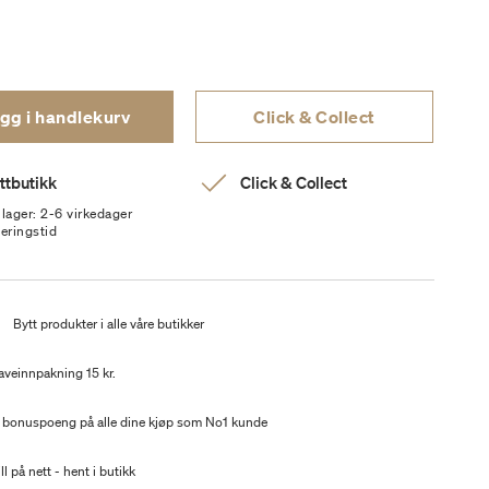
gg i handlekurv
Click & Collect
ttbutikk
Click & Collect
 lager: 2-6 virkedager
veringstid
t
Bytt produkter i alle våre butikker
aveinnpakning 15 kr.
 bonuspoeng på alle dine kjøp som No1 kunde
ll på nett - hent i butikk