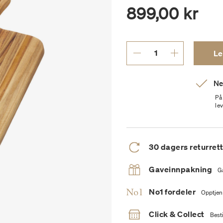
899,00 kr
Le
Ne
På
le
30 dagers returret
Gaveinnpakning
G
No1 fordeler
Opptjen
Click & Collect
Besti