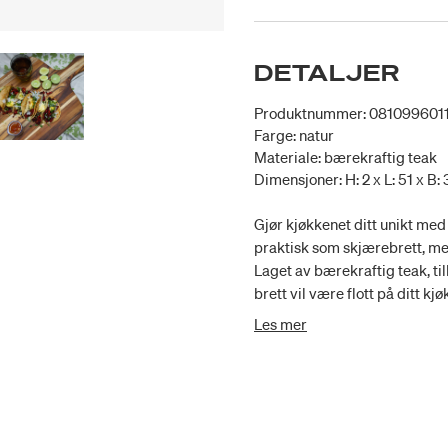
DETALJER
Produktnummer: 081099601
Farge: natur
Materiale: bærekraftig teak
Dimensjoner: H: 2 x L: 51 x B:
Gjør kjøkkenet ditt unikt med
praktisk som skjærebrett, m
Laget av bærekraftig teak, til
brett vil være flott på ditt k
bærekraftig FSC-sertifisert 
Les mer
og rike naturlige oljeinnhold
brett fra Teakhaus er unikt, 
den individuelle skjønnheten i
et vitnesbyrd om Teakhaus' en