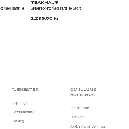
TEAKHAUS
T
 med saftrille
Skjærebrett med saftrille Stort
BUT
tyk
2.299,00 kr
3.
TJENESTER
OM ILLUMS
BOLIGHUS
Inspirasjon
Vår historie
Eventkalender
Butikker
Katalog
Jobb i Illums Bolighus