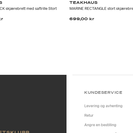
S
TEAKHAUS
skjærebrett med saftrille Stort
MARINE RECTANGLE stort skjærebrett
kr
699,00 kr
KUNDESERVICE
Levering og avhenting
Retur
Angre en bestilling
TETSKLUBB