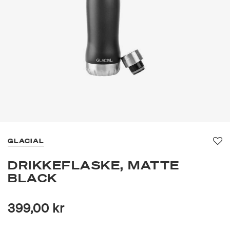
GLACIAL
Fav
DRIKKEFLASKE, MATTE
BLACK
399,00 kr