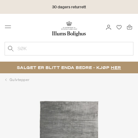
30 dagers returrett
LOGG INN
FAVORIT
Menu
SØK
SALGET ER BLITT ENDA BEDRE - KJØP
HER
Gulvtepper