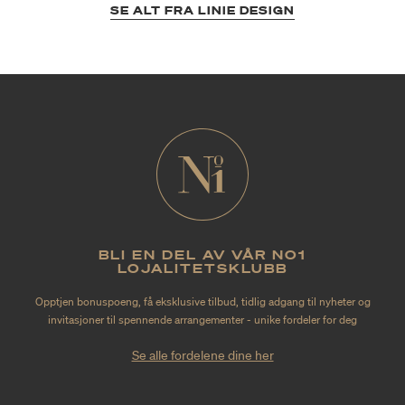
SE ALT FRA LINIE DESIGN
BLI EN DEL AV VÅR NO1
LOJALITETSKLUBB
Opptjen bonuspoeng, få eksklusive tilbud, tidlig adgang til nyheter og
invitasjoner til spennende arrangementer - unike fordeler for deg
Se alle fordelene dine her