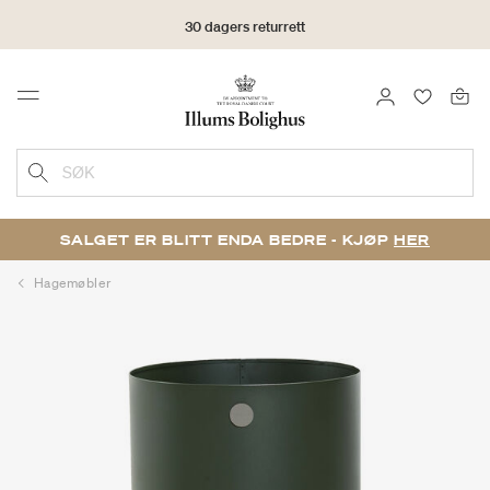
30 dagers returrett
LOGG INN
FAVORIT
Menu
SØK
SALGET ER BLITT ENDA BEDRE - KJØP
HER
Hagemøbler