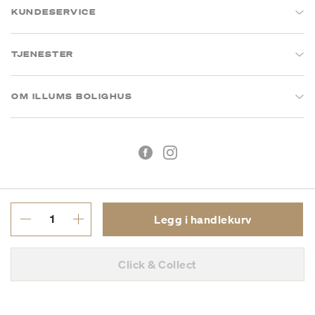
KUNDESERVICE
TJENESTER
OM ILLUMS BOLIGHUS
Legg i handlekurv
Kjøpsbetingelser
Personvern
Click & Collect
MVA: 993 075 930
Copyright © 2026 Illums Bolighus