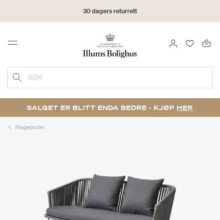
30 dagers returrett
LOGG INN
FAVORIT
Menu
SØK
SALGET ER BLITT ENDA BEDRE - KJØP
HER
Hageputer