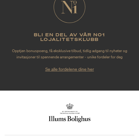
BLI EN DEL AV VÅR NO1
LOJALITETSKLUBB
Opptjen bonuspoeng, få eksklusive tilbud, tidlig adgang til nyheter og
invitasjoner til spennende arrangementer - unike fordeler for deg
Se alle fordelene dine her