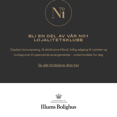
BLI EN DEL AV VÅR NO1
LOJALITETSKLUBB
Opptjen bonuspoeng, få eksklusive tilbud, tidlig adgang til nyheter og
invitasjoner til spennende arrangementer - unike fordeler for deg
Se alle fordelene dine her