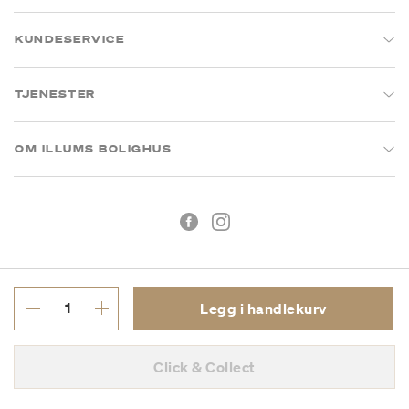
KUNDESERVICE
TJENESTER
OM ILLUMS BOLIGHUS
Legg i handlekurv
Kjøpsbetingelser
Personvern
Click & Collect
MVA: 993 075 930