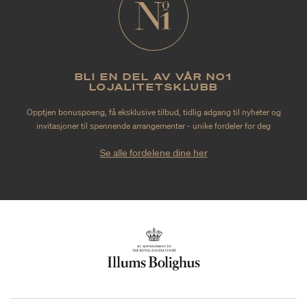
BLI EN DEL AV VÅR NO1
LOJALITETSKLUBB
Opptjen bonuspoeng, få eksklusive tilbud, tidlig adgang til nyheter og
invitasjoner til spennende arrangementer - unike fordeler for deg
Se alle fordelene dine her