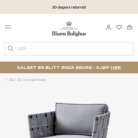
30 dagers returrett
LOGG INN
FAVORIT
Menu
SØK
SALGET ER BLITT ENDA BEDRE - KJØP
HER
Sol- & Loungestoler