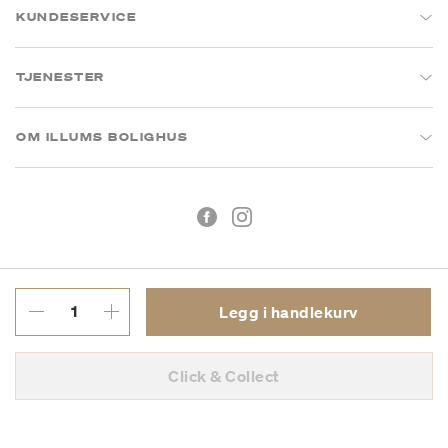
KUNDESERVICE
TJENESTER
OM ILLUMS BOLIGHUS
Legg i handlekurv
Kjøpsbetingelser
Personvern
Click & Collect
MVA: 993 075 930
Copyright © 2026 Illums Bolighus