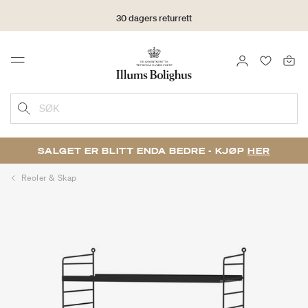
30 dagers returrett
LOGG INN
FAVORIT
Menu
SØK
SALGET ER BLITT ENDA BEDRE - KJØP
HER
Reoler & Skap