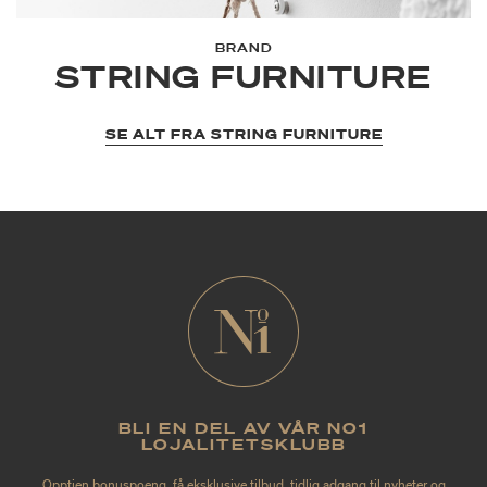
BRAND
STRING FURNITURE
SE ALT FRA STRING FURNITURE
BLI EN DEL AV VÅR NO1
LOJALITETSKLUBB
Opptjen bonuspoeng, få eksklusive tilbud, tidlig adgang til nyheter og