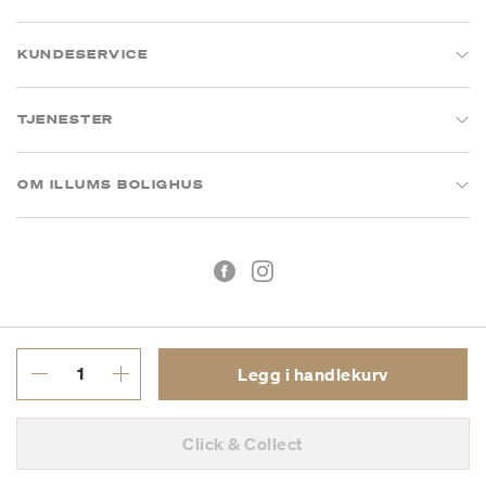
KUNDESERVICE
TJENESTER
OM ILLUMS BOLIGHUS
Legg i handlekurv
Kjøpsbetingelser
Personvern
Click & Collect
MVA: 993 075 930