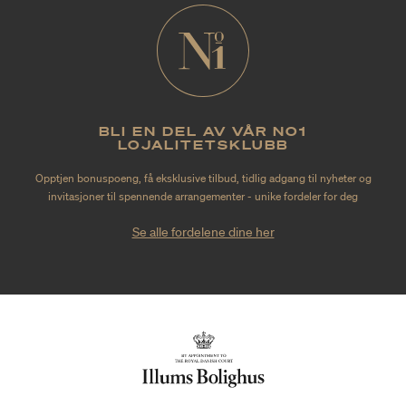
BLI EN DEL AV VÅR NO1
LOJALITETSKLUBB
Opptjen bonuspoeng, få eksklusive tilbud, tidlig adgang til nyheter og
invitasjoner til spennende arrangementer - unike fordeler for deg
Se alle fordelene dine her