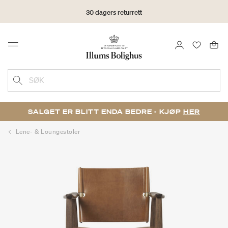
30 dagers returrett
LOGG INN
FAVORIT
Menu
SØK
SALGET ER BLITT ENDA BEDRE - KJØP
HER
Lene- & Loungestoler