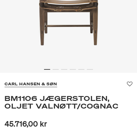
CARL HANSEN & SØN
Fav
BM1106 JÆGERSTOLEN,
OLJET VALNØTT/COGNAC
45.716,00 kr