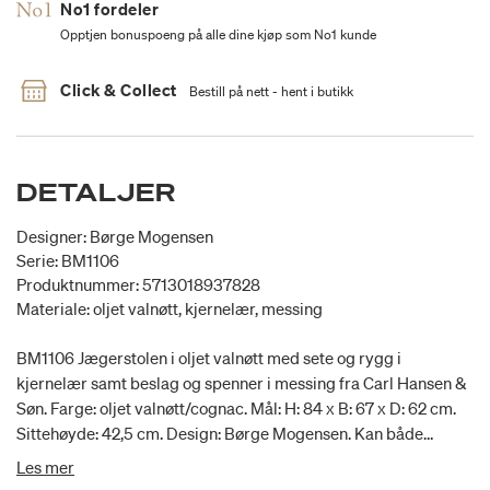
No1 fordeler
Opptjen bonuspoeng på alle dine kjøp som No1 kunde
Click & Collect
Bestill på nett - hent i butikk
DETALJER
Designer: Børge Mogensen
Serie: BM1106
Produktnummer: 5713018937828
Materiale: oljet valnøtt, kjernelær, messing
BM1106 Jægerstolen i oljet valnøtt med sete og rygg i
kjernelær samt beslag og spenner i messing fra Carl Hansen &
Søn. Farge: oljet valnøtt/cognac. Mål: H: 84 x B: 67 x D: 62 cm.
Sittehøyde: 42,5 cm. Design: Børge Mogensen. Kan både
benyttes som spisebordsstol og loungestol.
Les mer