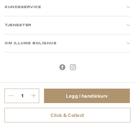
KUNDESERVICE
TJENESTER
OM ILLUMS BOLIGHUS
Legg i handlekurv
Kjøpsbetingelser
Personvern
Click & Collect
MVA: 993 075 930
Copyright © 2026 Illums Bolighus