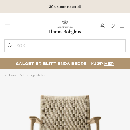
30 dagers returrett
LOGG INN
FAVORIT
Menu
SØK
SALGET ER BLITT ENDA BEDRE - KJØP
HER
Lene- & Loungestoler