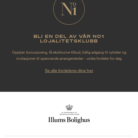
BLI EN DEL AV VÅR NO1
LOJALITETSKLUBB
Opptjen bonuspoeng, få eksklusive tilbud, tidlig adgang til nyheter og
invitasjoner til spennende arrangementer - unike fordeler for deg
Se alle fordelene dine her