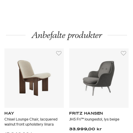
Anbefalte produkter
HAY
FRITZ HANSEN
Chisel Lounge Chair, lacquered
JH5 Fri™ loungestol, lys beige
walnut front upholstery linara
33.999,00 kr