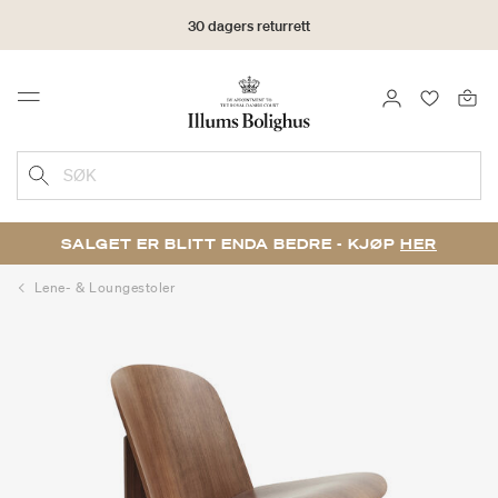
30 dagers returrett
LOGG INN
FAVORIT
Menu
SØK
SALGET ER BLITT ENDA BEDRE - KJØP
HER
Lene- & Loungestoler