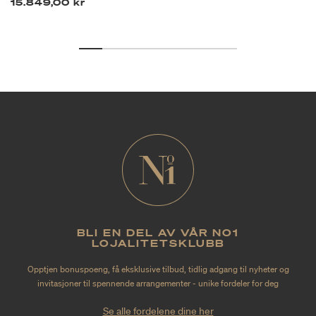
15.849,00 kr
BLI EN DEL AV VÅR NO1
LOJALITETSKLUBB
Opptjen bonuspoeng, få eksklusive tilbud, tidlig adgang til nyheter og
invitasjoner til spennende arrangementer - unike fordeler for deg
Se alle fordelene dine her