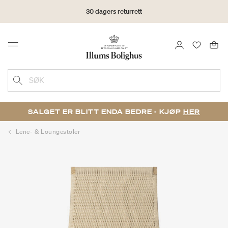
30 dagers returrett
LOGG INN
FAVORIT
Menu
SØK
SALGET ER BLITT ENDA BEDRE - KJØP
HER
Lene- & Loungestoler