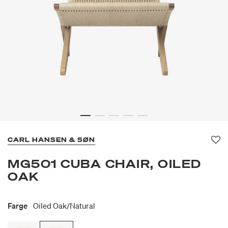
CARL HANSEN & SØN
Fav
MG501 CUBA CHAIR, OILED
OAK
Farge
Oiled Oak/natural