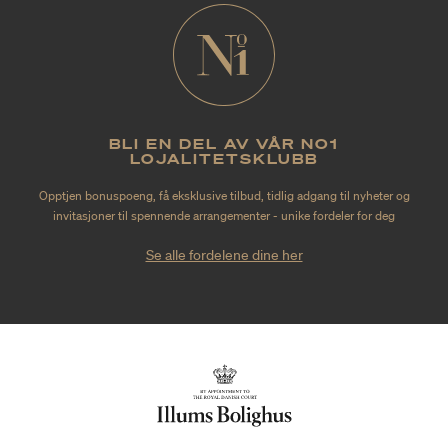
BLI EN DEL AV VÅR NO1
LOJALITETSKLUBB
Opptjen bonuspoeng, få eksklusive tilbud, tidlig adgang til nyheter og
invitasjoner til spennende arrangementer - unike fordeler for deg
Se alle fordelene dine her