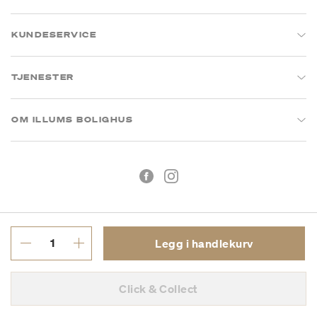
KUNDESERVICE
TJENESTER
OM ILLUMS BOLIGHUS
Legg i handlekurv
Kjøpsbetingelser
Personvern
Click & Collect
MVA: 993 075 930