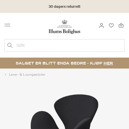
30 dagers returrett
LOGG INN
FAVORIT
Menu
SØK
SALGET ER BLITT ENDA BEDRE - KJØP
HER
Lene- & Loungestoler