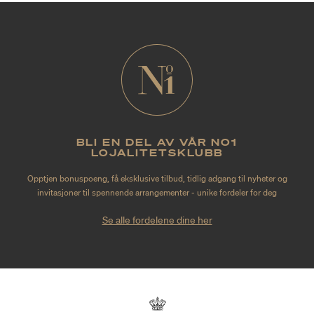
BLI EN DEL AV VÅR NO1
LOJALITETSKLUBB
Opptjen bonuspoeng, få eksklusive tilbud, tidlig adgang til nyheter og
invitasjoner til spennende arrangementer - unike fordeler for deg
Se alle fordelene dine her