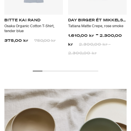
BITTE KAI RAND
DAY BIRGER ÉT MIKKELSEN
Osaka Organic Cotton T-Shirt,
Tatiana Matte Crepe, rose smoke
tender blue
-
1.610,00 kr
2.300,00
Prisen er nedsatt fra
til
375,00 kr
750,00 kr
kr
2.300,00 kr
-
2.300,00 kr