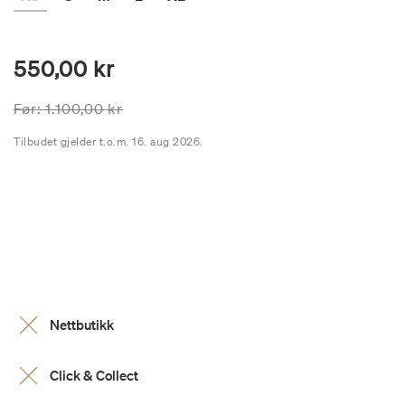
550,00 kr
Prisen er nedsatt fra
til
Før:
1.100,00 kr
Tilbudet gjelder t.o.m. 16. aug 2026.
Nettbutikk
Click & Collect