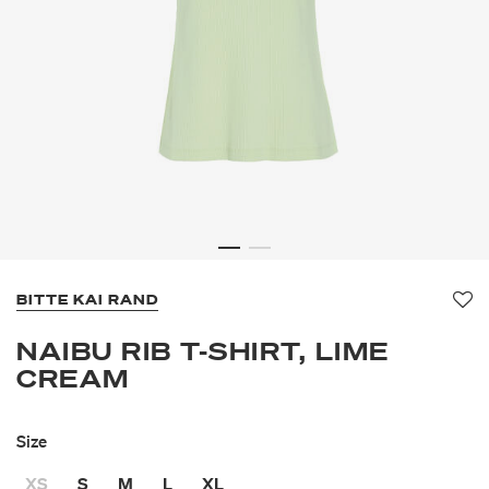
BITTE KAI RAND
Fav
NAIBU RIB T-SHIRT, LIME
CREAM
Size
XS
S
M
L
XL