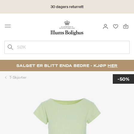
30 dagers returrett
LOGG INN
FAVORIT
Menu
SØK
SALGET ER BLITT ENDA BEDRE - KJØP
HER
T-Skjorter
-50%