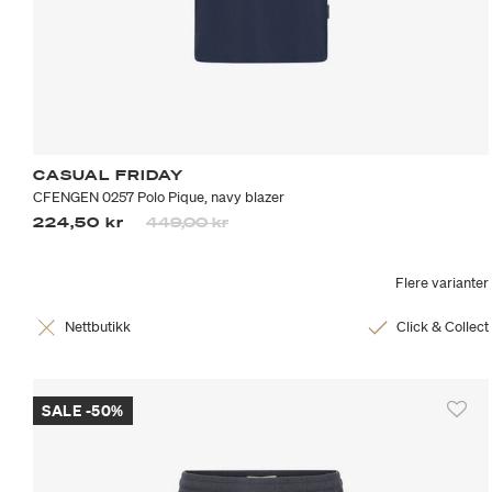
CASUAL FRIDAY
CFENGEN 0257 Polo Pique, navy blazer
Prisen er nedsatt fra
til
224,50 kr
449,00 kr
Flere varianter
Nettbutikk
Click & Collect
SALE -50%