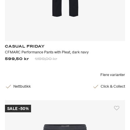
CASUAL FRIDAY
CFMARC Performance Pants with Pleat, dark navy
Prisen er nedsatt fra
til
599,50 kr
1.199,00 kr
Flere varianter
Nettbutikk
Click & Collect
SALE -50%