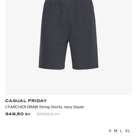
CASUAL FRIDAY
CFARCHER DRAW String Shorts, navy blazer
Prisen er nedsatt fra
til
349,50 kr
699,00 kr
S
M
L
XL