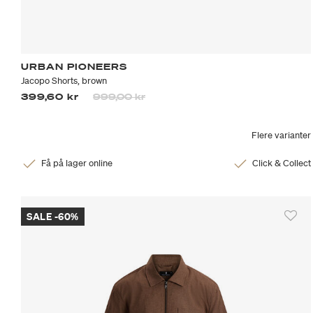
URBAN PIONEERS
Jacopo Shorts, brown
Prisen er nedsatt fra
til
399,60 kr
999,00 kr
Flere varianter
Få på lager online
Click & Collect
SALE -60%