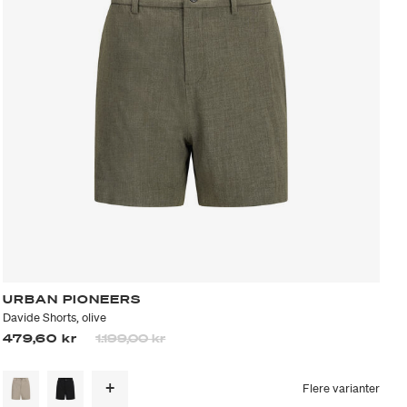
URBAN PIONEERS
Davide Shorts, olive
Prisen er nedsatt fra
til
479,60 kr
1.199,00 kr
Flere varianter