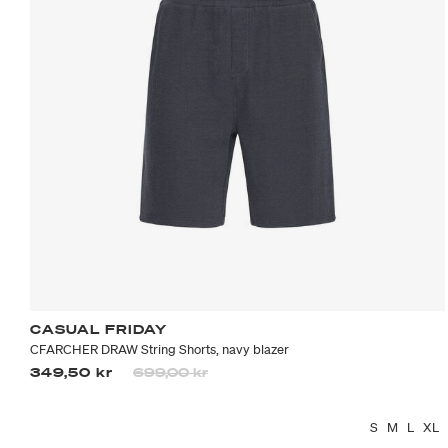
CASUAL FRIDAY
CFARCHER DRAW String Shorts, navy blazer
Prisen er nedsatt fra
til
349,50 kr
699,00 kr
S
M
L
XL