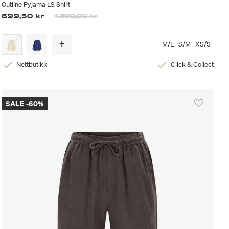
Outline Pyjama LS Shirt
Prisen er nedsatt fra
til
699,50 kr
1.399,00 kr
M/L
S/M
XS/S
Nettbutikk
Click & Collect
SALE -60%