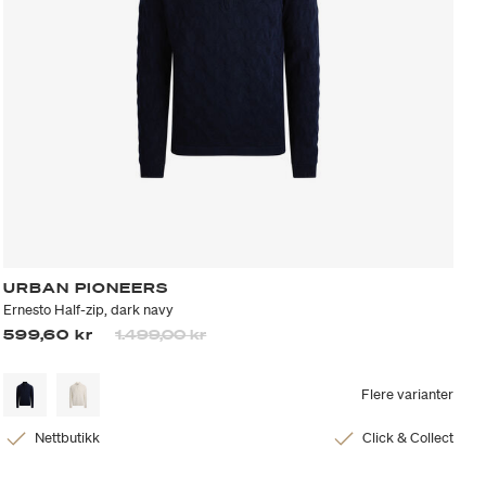
URBAN PIONEERS
Ernesto Half-zip, dark navy
Prisen er nedsatt fra
til
599,60 kr
1.499,00 kr
Flere varianter
Nettbutikk
Click & Collect