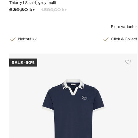
Thierry LS shirt, grey multi
Prisen er nedsatt fra
til
639,60 kr
1.599,00 kr
Flere varianter
Nettbutikk
Click & Collect
SALE -50%