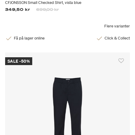
CFJONSSON Small Checked Shirt, vista blue
Prisen er nedsatt fra
til
349,50 kr
699,00 kr
Flere varianter
Få på lager online
Click & Collect
SALE -50%