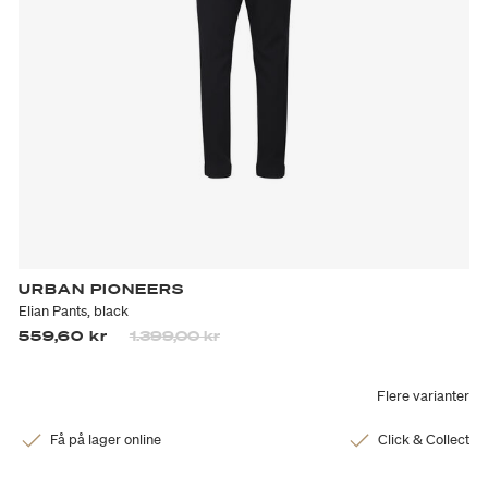
URBAN PIONEERS
Elian Pants, black
Prisen er nedsatt fra
til
559,60 kr
1.399,00 kr
Flere varianter
Få på lager online
Click & Collect