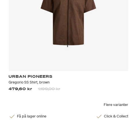
URBAN PIONEERS
Gregorio SS Shirt, brown
Prisen er nedsatt fra
til
479,60 kr
1.199,00 kr
Flere varianter
Få på lager online
Click & Collect