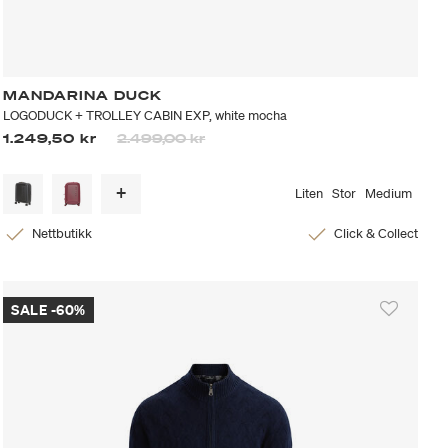
MANDARINA DUCK
LOGODUCK + TROLLEY CABIN EXP, white mocha
Prisen er nedsatt fra
til
1.249,50 kr
2.499,00 kr
Liten
Stor
Medium
Nettbutikk
Click & Collect
SALE -60%