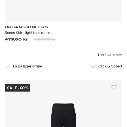
URBAN PIONEERS
Rocco Shirt, light blue denim
Prisen er nedsatt fra
til
479,60 kr
1.199,00 kr
Flere varianter
Få på lager online
Click & Collect
SALE -60%