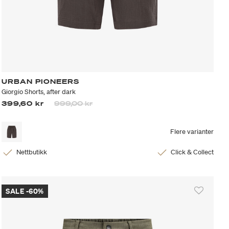
URBAN PIONEERS
Giorgio Shorts, after dark
Prisen er nedsatt fra
til
399,60 kr
999,00 kr
Flere varianter
Nettbutikk
Click & Collect
SALE -60%