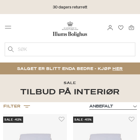
30 dagers returrett
LOGG INN
FAVORIT
Menu
SØK
SALGET ER BLITT ENDA BEDRE - KJØP
HER
SALE
TILBUD PÅ INTERIØR
FILTER
SALE -42%
SALE -45%