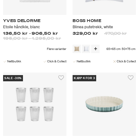
YVES DELORME
BOSS HOME
Etoile håndkle, blanc
Blinea putetrekk, white
Prisen er nedsa
til
136,50 kr
-
906,50 kr
329,00 kr
470,00 kr
195,00 kr
-
1.295,00 kr
Flere varianter
65x65 cm
50x75 cm
Nettbutikk
Click & Collect
Nettbutikk
Click & Collect
SALE -30%
KJØP 4 FOR 3