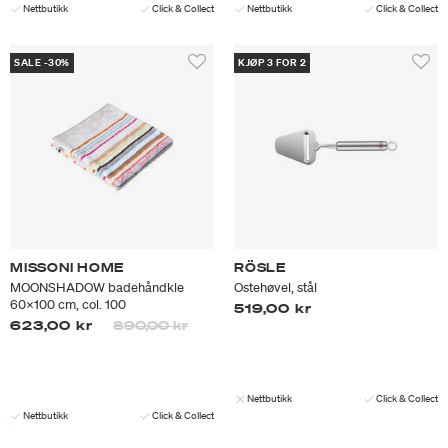
Nettbutikk
Click & Collect
Nettbutikk
Click & Collect
SALE -30%
KJØP 3 FOR 2
MISSONI HOME
RÖSLE
MOONSHADOW badehåndkle
Ostehøvel, stål
60x100 cm, col. 100
519,00 kr
Prisen er nedsatt fra
til
623,00 kr
890,00 kr
Nettbutikk
Click & Collect
Nettbutikk
Click & Collect