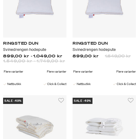
RINGSTED DUN
RINGSTED DUN
Svinedrengen hodepute
Svinedrengen hodepute
Prisen er nedsa
til
899,00 kr
-
1.049,00 kr
899,00 kr
1.649,00 kr
1.549,00 kr
-
1.749,00 kr
Flere varianter
Flere varianter
Flere varianter
Flere varianter
Nettbutikk
Click & Collect
Nettbutikk
Click & Collect
SALE -49%
SALE -49%