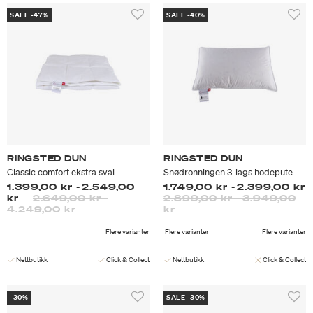
SALE -47%
SALE -40%
RINGSTED DUN
RINGSTED DUN
Classic comfort ekstra sval
Snødronningen 3-lags hodepute
1.399,00 kr
-
2.549,00
1.749,00 kr
-
2.399,00 kr
kr
2.649,00 kr
-
2.899,00 kr
-
3.949,00
4.249,00 kr
kr
Flere varianter
Flere varianter
Flere varianter
Nettbutikk
Click & Collect
Nettbutikk
Click & Collect
-30%
SALE -30%