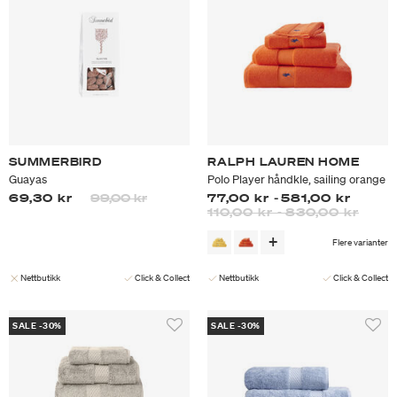
SUMMERBIRD
RALPH LAUREN HOME
Guayas
Polo Player håndkle, sailing orange
Prisen er nedsatt fra
til
69,30 kr
99,00 kr
77,00 kr
-
581,00 kr
110,00 kr
-
830,00 kr
Flere varianter
Nettbutikk
Click & Collect
Nettbutikk
Click & Collect
SALE -30%
SALE -30%