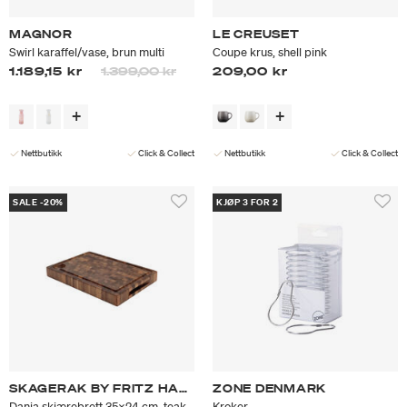
MAGNOR
LE CREUSET
Swirl karaffel/vase, brun multi
Coupe krus, shell pink
Prisen er nedsatt fra
til
1.189,15 kr
1.399,00 kr
209,00 kr
Nettbutikk
Click & Collect
Nettbutikk
Click & Collect
SALE -20%
KJØP 3 FOR 2
SKAGERAK BY FRITZ HANSEN
ZONE DENMARK
Dania skjærebrett 35x24 cm, teak
Kroker