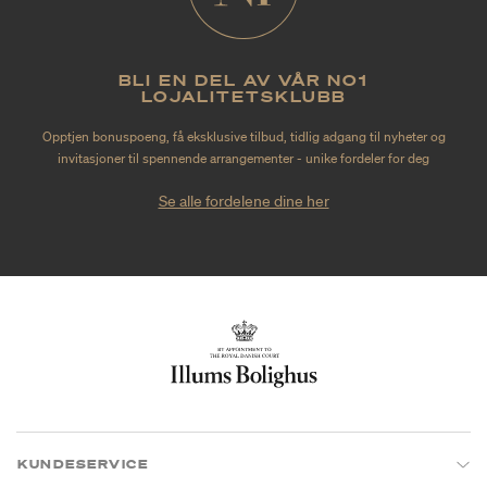
BLI EN DEL AV VÅR NO1
LOJALITETSKLUBB
Opptjen bonuspoeng, få eksklusive tilbud, tidlig adgang til nyheter og
invitasjoner til spennende arrangementer - unike fordeler for deg
Se alle fordelene dine her
KUNDESERVICE