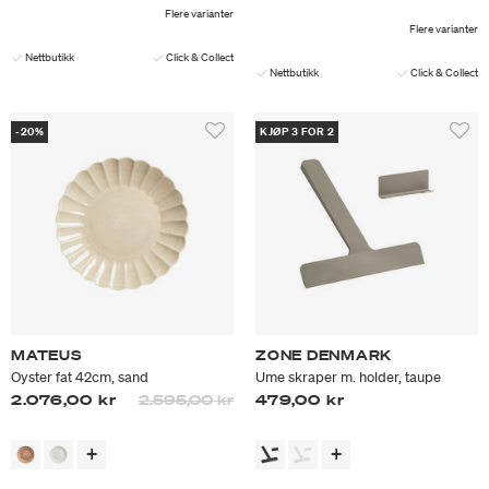
Flere varianter
Flere varianter
Nettbutikk
Click & Collect
Nettbutikk
Click & Collect
-20%
KJØP 3 FOR 2
MATEUS
ZONE DENMARK
Oyster fat 42cm, sand
Ume skraper m. holder, taupe
Prisen er nedsatt fra
til
2.076,00 kr
2.595,00 kr
479,00 kr