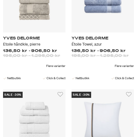
YVES DELORME
YVES DELORME
Etoile håndkle, pierre
Étoile Towel, azur
136,50 kr
-
906,50 kr
136,50 kr
-
906,50 kr
195,00 kr
-
1.295,00 kr
195,00 kr
-
1.295,00 kr
Flere varianter
Flere varianter
Nettbutikk
Click & Collect
Nettbutikk
Click & Collect
SALE -30%
SALE -30%