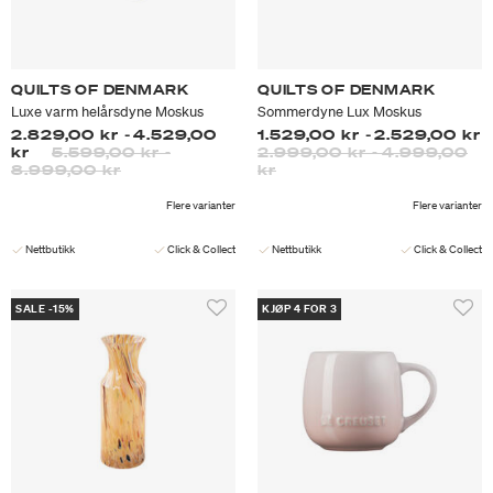
QUILTS OF DENMARK
QUILTS OF DENMARK
Luxe varm helårsdyne Moskus
Sommerdyne Lux Moskus
2.829,00 kr
-
4.529,00
1.529,00 kr
-
2.529,00 kr
kr
5.599,00 kr
-
2.999,00 kr
-
4.999,00
8.999,00 kr
kr
Flere varianter
Flere varianter
Nettbutikk
Click & Collect
Nettbutikk
Click & Collect
SALE -15%
KJØP 4 FOR 3