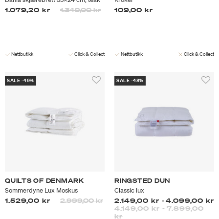
Prisen er nedsatt fra
til
1.079,20 kr
1.349,00 kr
109,00 kr
Nettbutikk
Click & Collect
Nettbutikk
Click & Collect
SALE -49%
SALE -48%
QUILTS OF DENMARK
RINGSTED DUN
Sommerdyne Lux Moskus
Classic lux
Prisen er nedsatt fra
til
1.529,00 kr
2.999,00 kr
2.149,00 kr
-
4.099,00 kr
4.149,00 kr
-
7.899,00
kr