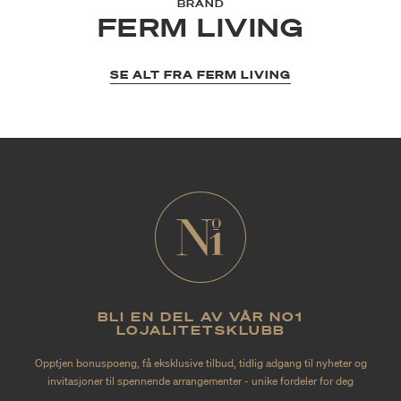
BRAND
FERM LIVING
SE ALT FRA FERM LIVING
BLI EN DEL AV VÅR NO1
LOJALITETSKLUBB
Opptjen bonuspoeng, få eksklusive tilbud, tidlig adgang til nyheter og
invitasjoner til spennende arrangementer - unike fordeler for deg