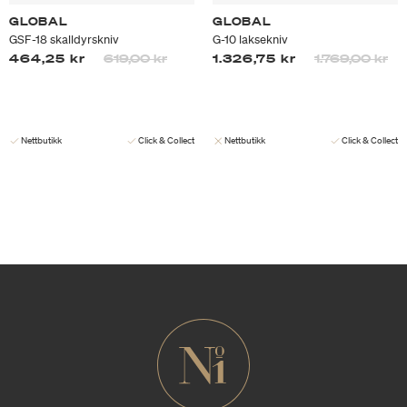
GLOBAL
GLOBAL
GSF-18 skalldyrskniv
G-10 laksekniv
Prisen er nedsatt fra
til
Prisen er neds
til
464,25 kr
619,00 kr
1.326,75 kr
1.769,00 kr
Nettbutikk
Click & Collect
Nettbutikk
Click & Collect