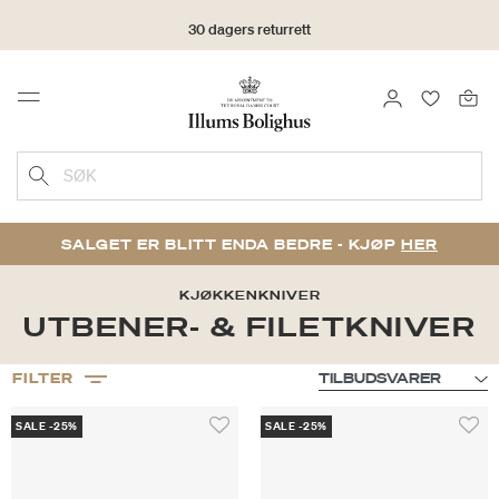
30 dagers returrett
LOGG INN
FAVORIT
Menu
SØK
SALGET ER BLITT ENDA BEDRE - KJØP
HER
KJØKKENKNIVER
UTBENER- & FILETKNIVER
FILTER
SALE -25%
SALE -25%