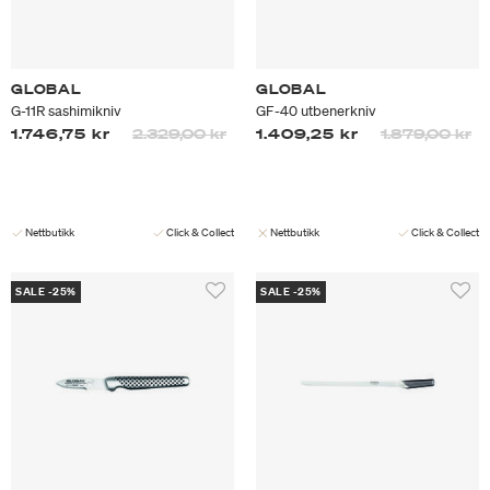
GLOBAL
GLOBAL
G-11R sashimikniv
GF-40 utbenerkniv
Prisen er nedsatt fra
til
Prisen er neds
til
1.746,75 kr
2.329,00 kr
1.409,25 kr
1.879,00 kr
Nettbutikk
Click & Collect
Nettbutikk
Click & Collect
SALE -25%
SALE -25%