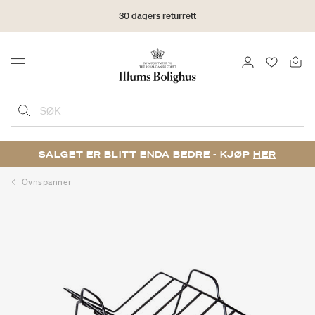
30 dagers returrett
LOGG INN
FAVORIT
Menu
SØK
SALGET ER BLITT ENDA BEDRE - KJØP
HER
Ovnspanner