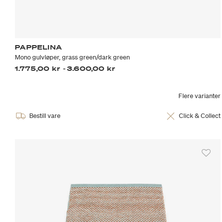
PAPPELINA
Mono gulvløper, grass green/dark green
1.775,00 kr
-
3.600,00 kr
Flere varianter
Bestill vare
Click & Collect