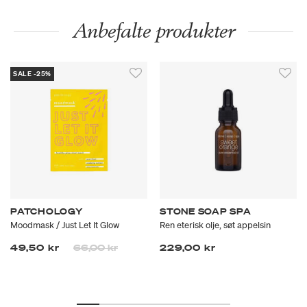
Anbefalte produkter
SALE -25%
PATCHOLOGY
STONE SOAP SPA
Moodmask / Just Let It Glow
Ren eterisk olje, søt appelsin
Prisen er nedsatt fra
til
49,50 kr
66,00 kr
229,00 kr