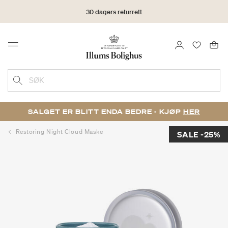
30 dagers returrett
LOGG INN
FAVORIT
Menu
SØK
SALGET ER BLITT ENDA BEDRE - KJØP
HER
Restoring Night Cloud Maske
SALE -25%