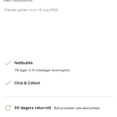
Prisen er nedsatt fra
til
Før:
399,00 kr
Tilbudet gjelder t.o.m. 16. aug 2026.
Nettbutikk
På lager: 2-6 virkedager leveringstid
Click & Collect
30 dagers returrett
Bytt produkter i alle våre butikker