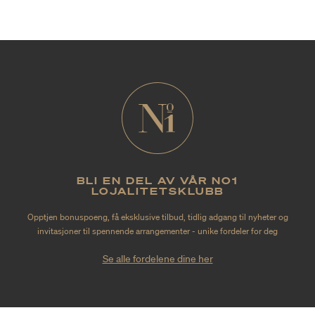
BLI EN DEL AV VÅR NO1
LOJALITETSKLUBB
Opptjen bonuspoeng, få eksklusive tilbud, tidlig adgang til nyheter og
invitasjoner til spennende arrangementer - unike fordeler for deg
Se alle fordelene dine her